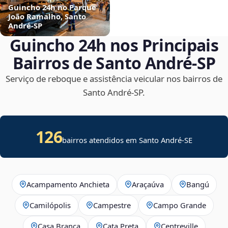
Guincho 24h no Parque
João Ramalho, Santo
André‑SP
Guincho 24h nos Principais
Bairros de Santo André‑SP
Serviço de reboque e assistência veicular nos bairros de
Santo André‑SP.
126
bairros atendidos em
Santo André
-
SE
Acampamento Anchieta
Araçaúva
Bangú
Camilópolis
Campestre
Campo Grande
Casa Branca
Cata Preta
Centreville