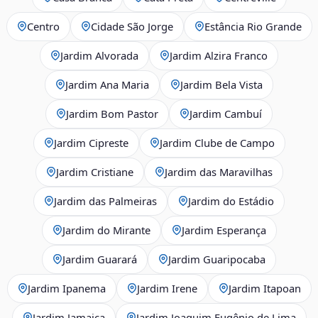
Centro
Cidade São Jorge
Estância Rio Grande
Jardim Alvorada
Jardim Alzira Franco
Jardim Ana Maria
Jardim Bela Vista
Jardim Bom Pastor
Jardim Cambuí
Jardim Cipreste
Jardim Clube de Campo
Jardim Cristiane
Jardim das Maravilhas
Jardim das Palmeiras
Jardim do Estádio
Jardim do Mirante
Jardim Esperança
Jardim Guarará
Jardim Guaripocaba
Jardim Ipanema
Jardim Irene
Jardim Itapoan
Jardim Jamaica
Jardim Joaquim Eugênio de Lima