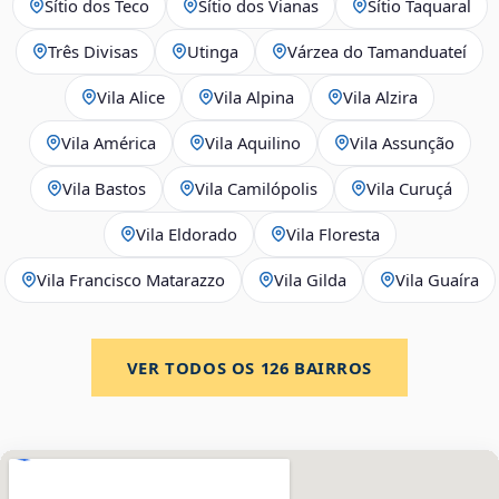
Sítio dos Teco
Sítio dos Vianas
Sítio Taquaral
Três Divisas
Utinga
Várzea do Tamanduateí
Vila Alice
Vila Alpina
Vila Alzira
Vila América
Vila Aquilino
Vila Assunção
Vila Bastos
Vila Camilópolis
Vila Curuçá
Vila Eldorado
Vila Floresta
Vila Francisco Matarazzo
Vila Gilda
Vila Guaíra
VER TODOS OS
126
BAIRROS