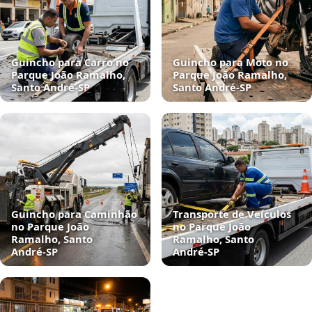
Guincho para Carro no
Guincho para Moto no
Parque João Ramalho,
Parque João Ramalho,
Santo André‑SP
Santo André‑SP
Guincho para Caminhão
Transporte de Veículos
no Parque João
no Parque João
Ramalho, Santo
Ramalho, Santo
André‑SP
André‑SP