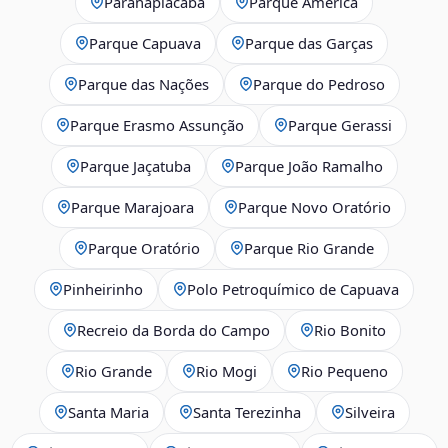
Paranapiacaba
Parque América
Parque Capuava
Parque das Garças
Parque das Nações
Parque do Pedroso
Parque Erasmo Assunção
Parque Gerassi
Parque Jaçatuba
Parque João Ramalho
Parque Marajoara
Parque Novo Oratório
Parque Oratório
Parque Rio Grande
Pinheirinho
Polo Petroquímico de Capuava
Recreio da Borda do Campo
Rio Bonito
Rio Grande
Rio Mogi
Rio Pequeno
Santa Maria
Santa Terezinha
Silveira