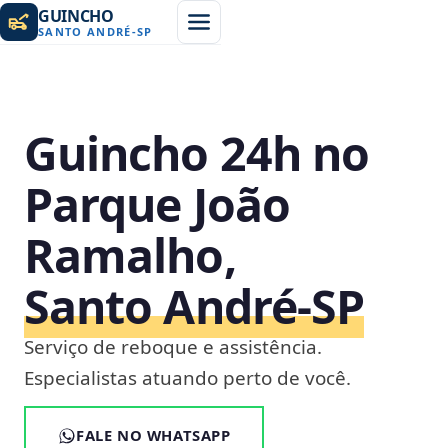
GUINCHO
SANTO ANDRÉ
-
SP
Guincho 24h no
Parque João
Ramalho,
Santo André‑SP
Serviço de reboque e assistência.
Especialistas atuando perto de você.
FALE NO WHATSAPP