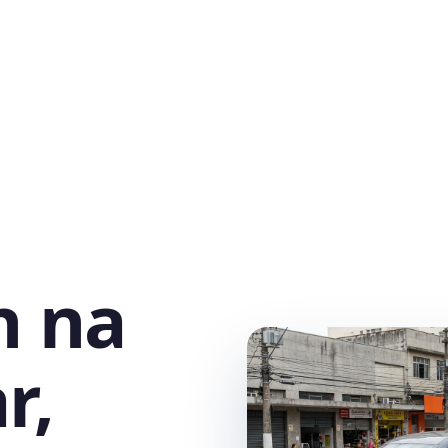
h na
r,