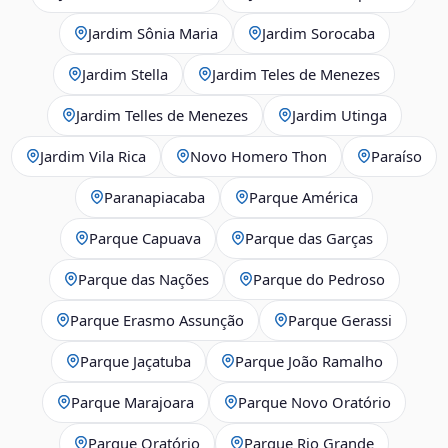
Jardim Sônia Maria
Jardim Sorocaba
Jardim Stella
Jardim Teles de Menezes
Jardim Telles de Menezes
Jardim Utinga
Jardim Vila Rica
Novo Homero Thon
Paraíso
Paranapiacaba
Parque América
Parque Capuava
Parque das Garças
Parque das Nações
Parque do Pedroso
Parque Erasmo Assunção
Parque Gerassi
Parque Jaçatuba
Parque João Ramalho
Parque Marajoara
Parque Novo Oratório
Parque Oratório
Parque Rio Grande