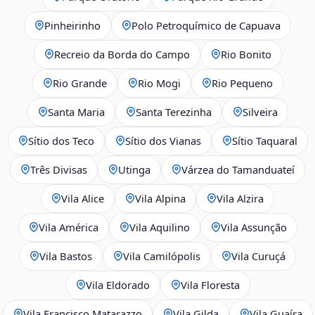
Pinheirinho
Polo Petroquímico de Capuava
Recreio da Borda do Campo
Rio Bonito
Rio Grande
Rio Mogi
Rio Pequeno
Santa Maria
Santa Terezinha
Silveira
Sítio dos Teco
Sítio dos Vianas
Sítio Taquaral
Três Divisas
Utinga
Várzea do Tamanduateí
Vila Alice
Vila Alpina
Vila Alzira
Vila América
Vila Aquilino
Vila Assunção
Vila Bastos
Vila Camilópolis
Vila Curuçá
Vila Eldorado
Vila Floresta
Vila Francisco Matarazzo
Vila Gilda
Vila Guaíra