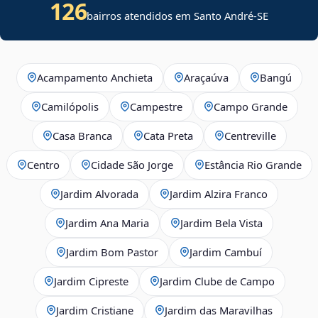
126
bairros atendidos em
Santo André
-
SE
Acampamento Anchieta
Araçaúva
Bangú
Camilópolis
Campestre
Campo Grande
Casa Branca
Cata Preta
Centreville
Centro
Cidade São Jorge
Estância Rio Grande
Jardim Alvorada
Jardim Alzira Franco
Jardim Ana Maria
Jardim Bela Vista
Jardim Bom Pastor
Jardim Cambuí
Jardim Cipreste
Jardim Clube de Campo
Jardim Cristiane
Jardim das Maravilhas