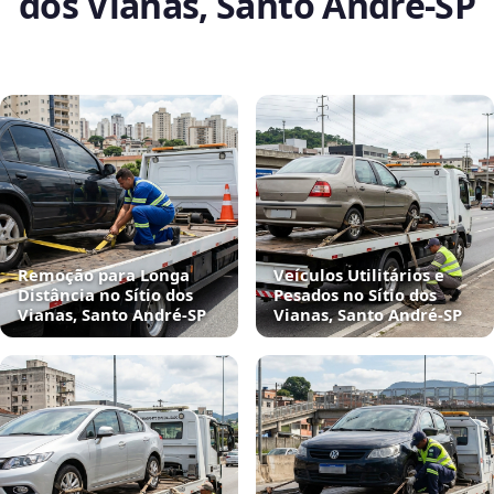
dos Vianas, Santo André‑SP
Remoção para Longa
Veículos Utilitários e
Distância no Sítio dos
Pesados no Sítio dos
Vianas, Santo André‑SP
Vianas, Santo André‑SP