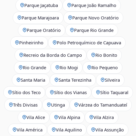
Parque Jaçatuba
Parque João Ramalho
Parque Marajoara
Parque Novo Oratório
Parque Oratório
Parque Rio Grande
Pinheirinho
Polo Petroquímico de Capuava
Recreio da Borda do Campo
Rio Bonito
Rio Grande
Rio Mogi
Rio Pequeno
Santa Maria
Santa Terezinha
Silveira
Sítio dos Teco
Sítio dos Vianas
Sítio Taquaral
Três Divisas
Utinga
Várzea do Tamanduateí
Vila Alice
Vila Alpina
Vila Alzira
Vila América
Vila Aquilino
Vila Assunção