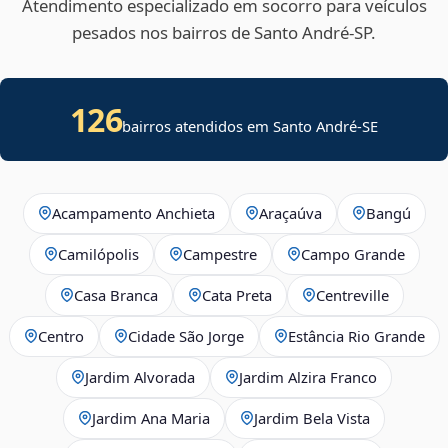
Atendimento especializado em socorro para veículos
pesados nos bairros de Santo André‑SP.
126
bairros atendidos em
Santo André
-
SE
Acampamento Anchieta
Araçaúva
Bangú
Camilópolis
Campestre
Campo Grande
Casa Branca
Cata Preta
Centreville
Centro
Cidade São Jorge
Estância Rio Grande
Jardim Alvorada
Jardim Alzira Franco
Jardim Ana Maria
Jardim Bela Vista