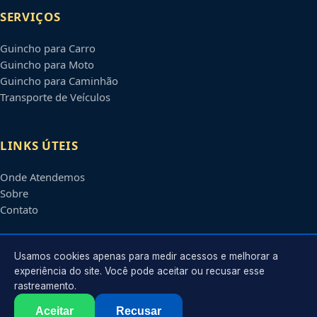
SERVIÇOS
Guincho para Carro
Guincho para Moto
Guincho para Caminhão
Transporte de Veículos
LINKS ÚTEIS
Onde Atendemos
Sobre
Contato
CONTATO
Usamos cookies apenas para medir acessos e melhorar a
experiência do site. Você pode aceitar ou recusar esse
rastreamento.
Atendimento em
Santo André
-
SP
e regiões parceiras
contato@guinchossantoandre.com.br
Aceitar
Recusar