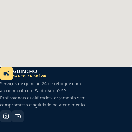
GUINCHO
SANTO ANDRÉ
-
SP
Serviços de guincho 24h e reboque com
atendimento em
Santo André
-
SP
.
Profissionais qualificados, orçamento sem
compromisso e agilidade no atendimento.