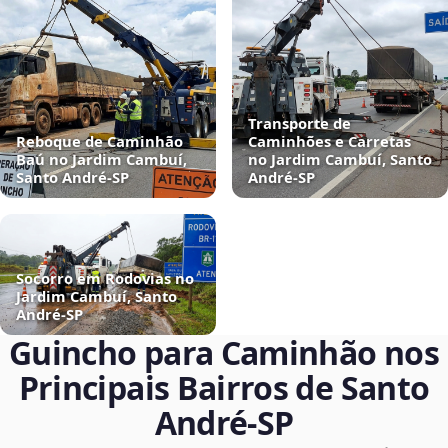
Transporte de
Reboque de Caminhão
Caminhões e Carretas
Baú no Jardim Cambuí,
no Jardim Cambuí, Santo
Santo André‑SP
André‑SP
Socorro em Rodovias no
Jardim Cambuí, Santo
André‑SP
Guincho para Caminhão nos
Principais Bairros de Santo
André‑SP