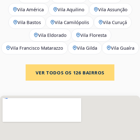
Vila América
Vila Aquilino
Vila Assunção
Vila Bastos
Vila Camilópolis
Vila Curuçá
Vila Eldorado
Vila Floresta
Vila Francisco Matarazzo
Vila Gilda
Vila Guaíra
VER TODOS OS
126
BAIRROS