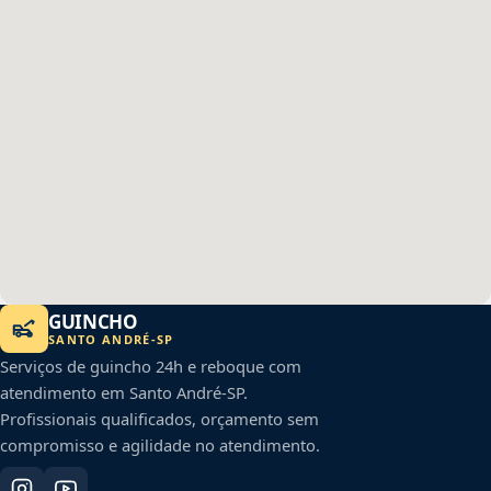
GUINCHO
SANTO ANDRÉ
-
SP
Serviços de guincho 24h e reboque com
atendimento em
Santo André
-
SP
.
Profissionais qualificados, orçamento sem
compromisso e agilidade no atendimento.