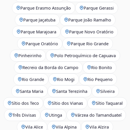
Parque Erasmo Assunção
Parque Gerassi
Parque Jaçatuba
Parque João Ramalho
Parque Marajoara
Parque Novo Oratório
Parque Oratório
Parque Rio Grande
Pinheirinho
Polo Petroquímico de Capuava
Recreio da Borda do Campo
Rio Bonito
Rio Grande
Rio Mogi
Rio Pequeno
Santa Maria
Santa Terezinha
Silveira
Sítio dos Teco
Sítio dos Vianas
Sítio Taquaral
Três Divisas
Utinga
Várzea do Tamanduateí
Vila Alice
Vila Alpina
Vila Alzira