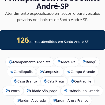
André‑SP
Atendimento especializado em socorro para veículos
pesados nos bairros de Santo André‑SP.
126
bairros atendidos em
Santo André
-
SE
Acampamento Anchieta
Araçaúva
Bangú
Camilópolis
Campestre
Campo Grande
Casa Branca
Cata Preta
Centreville
Centro
Cidade São Jorge
Estância Rio Grande
Jardim Alvorada
Jardim Alzira Franco