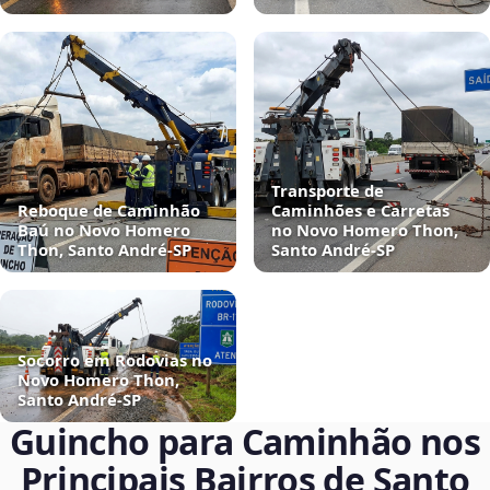
Transporte de
Reboque de Caminhão
Caminhões e Carretas
Baú no Novo Homero
no Novo Homero Thon,
Thon, Santo André‑SP
Santo André‑SP
Socorro em Rodovias no
Novo Homero Thon,
Santo André‑SP
Guincho para Caminhão nos
Principais Bairros de Santo