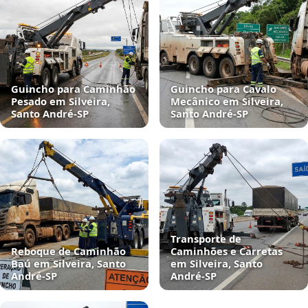
Guincho para Caminhão
Guincho para Cavalo
Pesado em Silveira,
Mecânico em Silveira,
Santo André‑SP
Santo André‑SP
Transporte de
Reboque de Caminhão
Caminhões e Carretas
Baú em Silveira, Santo
em Silveira, Santo
André‑SP
André‑SP