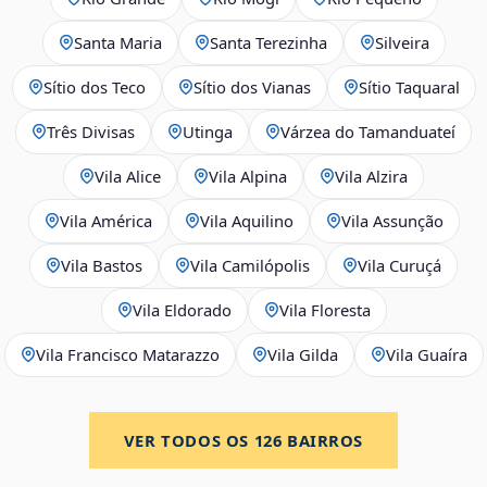
Santa Maria
Santa Terezinha
Silveira
Sítio dos Teco
Sítio dos Vianas
Sítio Taquaral
Três Divisas
Utinga
Várzea do Tamanduateí
Vila Alice
Vila Alpina
Vila Alzira
Vila América
Vila Aquilino
Vila Assunção
Vila Bastos
Vila Camilópolis
Vila Curuçá
Vila Eldorado
Vila Floresta
Vila Francisco Matarazzo
Vila Gilda
Vila Guaíra
VER TODOS OS
126
BAIRROS