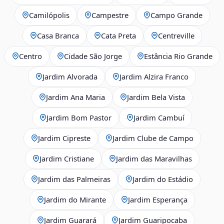
Camilópolis
Campestre
Campo Grande
Casa Branca
Cata Preta
Centreville
Centro
Cidade São Jorge
Estância Rio Grande
Jardim Alvorada
Jardim Alzira Franco
Jardim Ana Maria
Jardim Bela Vista
Jardim Bom Pastor
Jardim Cambuí
Jardim Cipreste
Jardim Clube de Campo
Jardim Cristiane
Jardim das Maravilhas
Jardim das Palmeiras
Jardim do Estádio
Jardim do Mirante
Jardim Esperança
Jardim Guarará
Jardim Guaripocaba