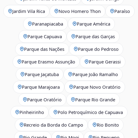
Jardim Vila Rica
Novo Homero Thon
Paraíso
Paranapiacaba
Parque América
Parque Capuava
Parque das Garças
Parque das Nações
Parque do Pedroso
Parque Erasmo Assunção
Parque Gerassi
Parque Jaçatuba
Parque João Ramalho
Parque Marajoara
Parque Novo Oratório
Parque Oratório
Parque Rio Grande
Pinheirinho
Polo Petroquímico de Capuava
Recreio da Borda do Campo
Rio Bonito
Rio Grande
Rio Mogi
Rio Pequeno