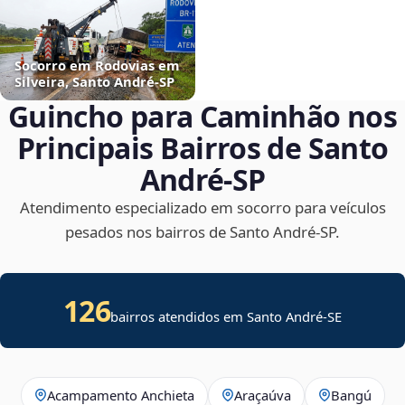
Socorro em Rodovias em
Silveira, Santo André‑SP
Guincho para Caminhão nos
Principais Bairros de Santo
André‑SP
Atendimento especializado em socorro para veículos
pesados nos bairros de Santo André‑SP.
126
bairros atendidos em
Santo André
-
SE
Acampamento Anchieta
Araçaúva
Bangú