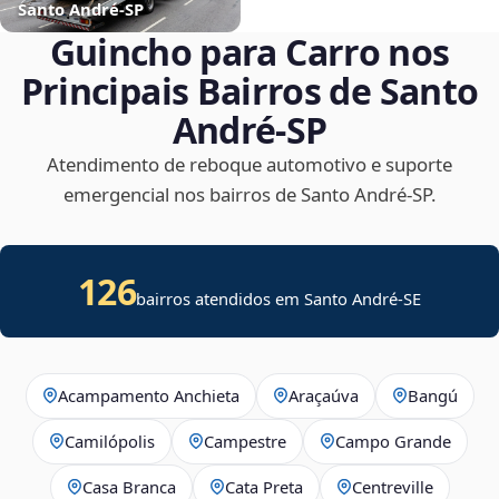
Santo André‑SP
Guincho para Carro nos
Principais Bairros de Santo
André‑SP
Atendimento de reboque automotivo e suporte
emergencial nos bairros de Santo André‑SP.
126
bairros atendidos em
Santo André
-
SE
Acampamento Anchieta
Araçaúva
Bangú
Camilópolis
Campestre
Campo Grande
Casa Branca
Cata Preta
Centreville