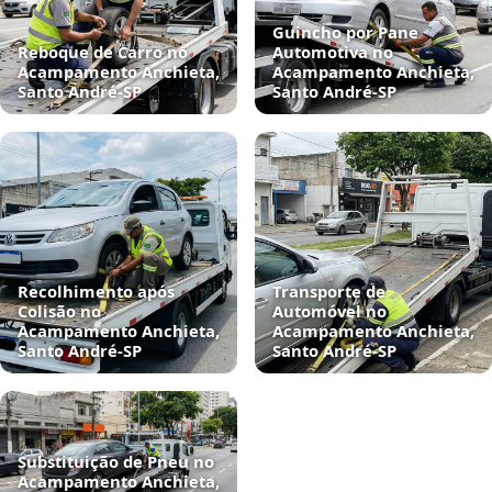
Guincho por Pane
Reboque de Carro no
Automotiva no
Acampamento Anchieta,
Acampamento Anchieta,
Santo André‑SP
Santo André‑SP
Recolhimento após
Transporte de
Colisão no
Automóvel no
Acampamento Anchieta,
Acampamento Anchieta,
Santo André‑SP
Santo André‑SP
Substituição de Pneu no
Acampamento Anchieta,