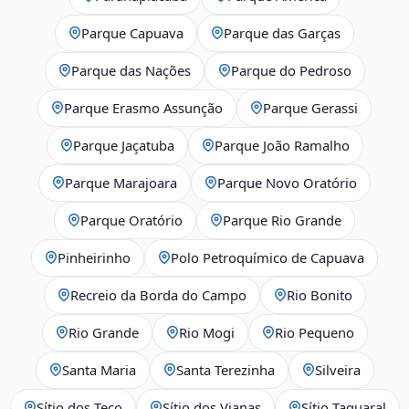
Parque Capuava
Parque das Garças
Parque das Nações
Parque do Pedroso
Parque Erasmo Assunção
Parque Gerassi
Parque Jaçatuba
Parque João Ramalho
Parque Marajoara
Parque Novo Oratório
Parque Oratório
Parque Rio Grande
Pinheirinho
Polo Petroquímico de Capuava
Recreio da Borda do Campo
Rio Bonito
Rio Grande
Rio Mogi
Rio Pequeno
Santa Maria
Santa Terezinha
Silveira
Sítio dos Teco
Sítio dos Vianas
Sítio Taquaral