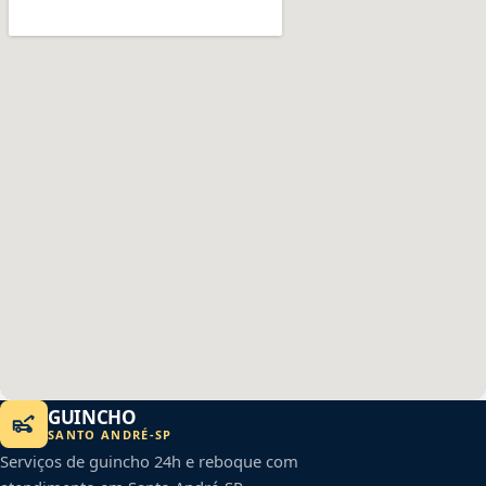
GUINCHO
SANTO ANDRÉ
-
SP
Serviços de guincho 24h e reboque com