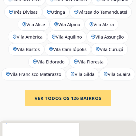
Três Divisas
Utinga
Várzea do Tamanduateí
Vila Alice
Vila Alpina
Vila Alzira
Vila América
Vila Aquilino
Vila Assunção
Vila Bastos
Vila Camilópolis
Vila Curuçá
Vila Eldorado
Vila Floresta
Vila Francisco Matarazzo
Vila Gilda
Vila Guaíra
VER TODOS OS
126
BAIRROS