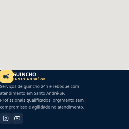
GUINCHO
SANTO ANDRÉ
-
SP
Serviços de guincho 24h e reboque com
atendimento em
Santo André
-
SP
.
Profissionais qualificados, orçamento sem
compromisso e agilidade no atendimento.