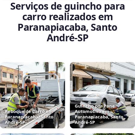
Serviços de guincho para
carro realizados em
Paranapiacaba, Santo
André‑SP
Guincho por Pane
Reboque de Carro em
Automotiva em
Paranapiacaba, Santo
Paranapiacaba, Santo
André‑SP
André‑SP