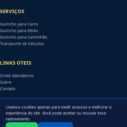
SERVIÇOS
Guincho para Carro
Guincho para Moto
Guincho para Caminhão
Transporte de Veículos
LINKS ÚTEIS
Onde Atendemos
Sobre
Contato
CONTATO
Usamos cookies apenas para medir acessos e melhorar a
experiência do site. Você pode aceitar ou recusar esse
rastreamento.
Atendimento em
Santo André
-
SP
e regiões parceiras
contato@guinchossantoandre.com.br