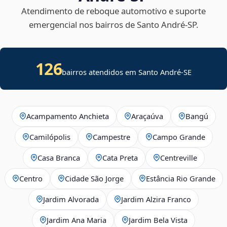
Atendimento de reboque automotivo e suporte
emergencial nos bairros de Santo André‑SP.
126
bairros atendidos em
Santo André
-
SE
Acampamento Anchieta
Araçaúva
Bangú
Camilópolis
Campestre
Campo Grande
Casa Branca
Cata Preta
Centreville
Centro
Cidade São Jorge
Estância Rio Grande
Jardim Alvorada
Jardim Alzira Franco
Jardim Ana Maria
Jardim Bela Vista