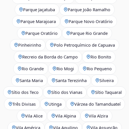
Parque Jaçatuba
Parque João Ramalho
Parque Marajoara
Parque Novo Oratório
Parque Oratório
Parque Rio Grande
Pinheirinho
Polo Petroquímico de Capuava
Recreio da Borda do Campo
Rio Bonito
Rio Grande
Rio Mogi
Rio Pequeno
Santa Maria
Santa Terezinha
Silveira
Sítio dos Teco
Sítio dos Vianas
Sítio Taquaral
Três Divisas
Utinga
Várzea do Tamanduateí
Vila Alice
Vila Alpina
Vila Alzira
Vila América
Vila Aquilino
Vila Assunção