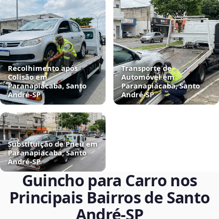
Recolhimento após
Transporte de
Colisão em
Automóvel em
Paranapiacaba, Santo
Paranapiacaba, Santo
André‑SP
André‑SP
Substituição de Pneu em
Paranapiacaba, Santo
André‑SP
Guincho para Carro nos
Principais Bairros de Santo
André‑SP