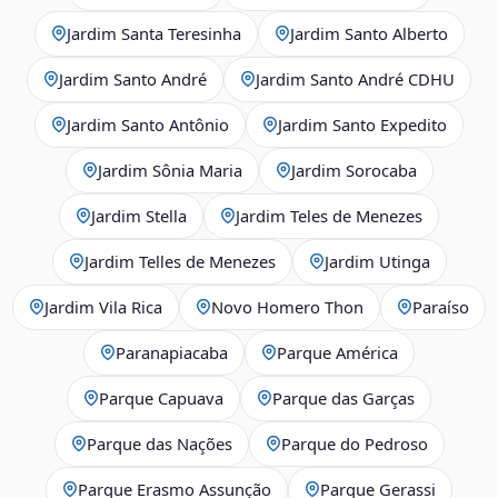
Jardim Santa Teresinha
Jardim Santo Alberto
Jardim Santo André
Jardim Santo André CDHU
Jardim Santo Antônio
Jardim Santo Expedito
Jardim Sônia Maria
Jardim Sorocaba
Jardim Stella
Jardim Teles de Menezes
Jardim Telles de Menezes
Jardim Utinga
Jardim Vila Rica
Novo Homero Thon
Paraíso
Paranapiacaba
Parque América
Parque Capuava
Parque das Garças
Parque das Nações
Parque do Pedroso
Parque Erasmo Assunção
Parque Gerassi