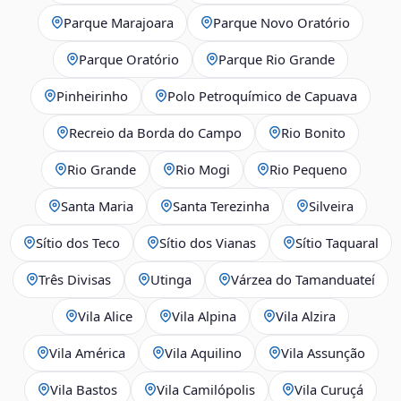
Parque Marajoara
Parque Novo Oratório
Parque Oratório
Parque Rio Grande
Pinheirinho
Polo Petroquímico de Capuava
Recreio da Borda do Campo
Rio Bonito
Rio Grande
Rio Mogi
Rio Pequeno
Santa Maria
Santa Terezinha
Silveira
Sítio dos Teco
Sítio dos Vianas
Sítio Taquaral
Três Divisas
Utinga
Várzea do Tamanduateí
Vila Alice
Vila Alpina
Vila Alzira
Vila América
Vila Aquilino
Vila Assunção
Vila Bastos
Vila Camilópolis
Vila Curuçá