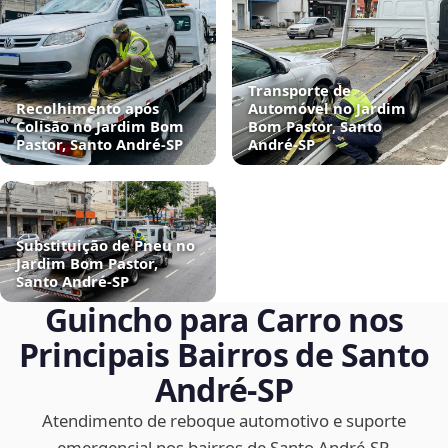
Transporte de
Recolhimento após
Automóvel no Jardim
Colisão no Jardim Bom
Bom Pastor, Santo
Pastor, Santo André‑SP
André‑SP
Substituição de Pneu no
Jardim Bom Pastor,
Santo André‑SP
Guincho para Carro nos
Principais Bairros de Santo
André‑SP
Atendimento de reboque automotivo e suporte
emergencial nos bairros de Santo André‑SP.