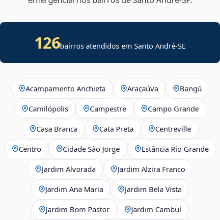
126
bairros atendidos em
Santo André
-
SE
Acampamento Anchieta
Araçaúva
Bangú
Camilópolis
Campestre
Campo Grande
Casa Branca
Cata Preta
Centreville
Centro
Cidade São Jorge
Estância Rio Grande
Jardim Alvorada
Jardim Alzira Franco
Jardim Ana Maria
Jardim Bela Vista
Jardim Bom Pastor
Jardim Cambuí