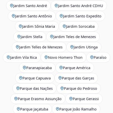
Jardim Santo André
Jardim Santo André CDHU
Jardim Santo Antônio
Jardim Santo Expedito
Jardim Sônia Maria
Jardim Sorocaba
Jardim Stella
Jardim Teles de Menezes
Jardim Telles de Menezes
Jardim Utinga
Jardim Vila Rica
Novo Homero Thon
Paraíso
Paranapiacaba
Parque América
Parque Capuava
Parque das Garças
Parque das Nações
Parque do Pedroso
Parque Erasmo Assunção
Parque Gerassi
Parque Jaçatuba
Parque João Ramalho