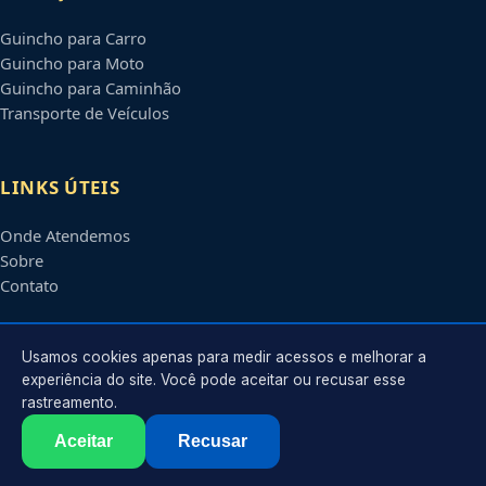
Guincho para Carro
Guincho para Moto
Guincho para Caminhão
Transporte de Veículos
LINKS ÚTEIS
Onde Atendemos
Sobre
Contato
CONTATO
Usamos cookies apenas para medir acessos e melhorar a
experiência do site. Você pode aceitar ou recusar esse
rastreamento.
Atendimento em
Santo André
-
SP
e regiões parceiras
contato@guinchossantoandre.com.br
Aceitar
Recusar
©
2026
Guincho em
Santo André
-
SP
. Todos os direitos reservados.
Política de Privacidade
·
Termos de Uso
·
Sitemap