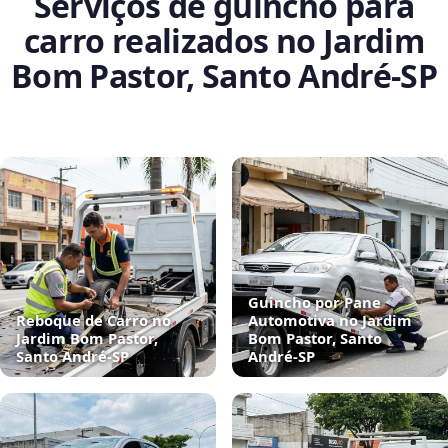
Serviços de guincho para
carro realizados no Jardim
Bom Pastor, Santo André‑SP
Guincho por Pane
Reboque de Carro no
Automotiva no Jardim
Jardim Bom Pastor,
Bom Pastor, Santo
Santo André‑SP
André‑SP