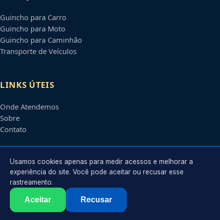
Guincho para Carro
Guincho para Moto
Guincho para Caminhão
Transporte de Veículos
LINKS ÚTEIS
Onde Atendemos
Sobre
Contato
CONTATO
Usamos cookies apenas para medir acessos e melhorar a
experiência do site. Você pode aceitar ou recusar esse
rastreamento.
Atendimento em
Santo André
-
SP
e regiões parceiras
contato@guinchossantoandre.com.br
Aceitar
Recusar
©
2026
Guincho em
Santo André
-
SP
. Todos os direitos reservados.
Política de Privacidade
·
Termos de Uso
·
Sitemap