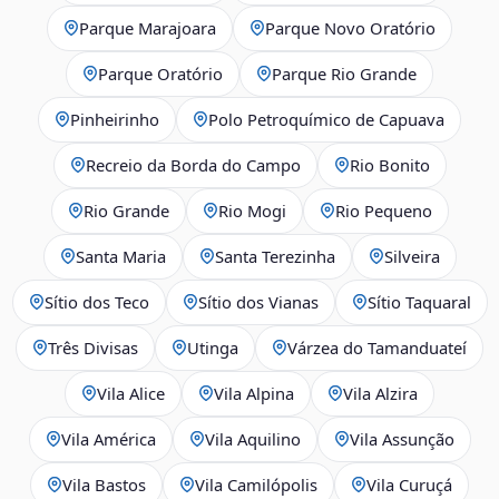
Parque Marajoara
Parque Novo Oratório
Parque Oratório
Parque Rio Grande
Pinheirinho
Polo Petroquímico de Capuava
Recreio da Borda do Campo
Rio Bonito
Rio Grande
Rio Mogi
Rio Pequeno
Santa Maria
Santa Terezinha
Silveira
Sítio dos Teco
Sítio dos Vianas
Sítio Taquaral
Três Divisas
Utinga
Várzea do Tamanduateí
Vila Alice
Vila Alpina
Vila Alzira
Vila América
Vila Aquilino
Vila Assunção
Vila Bastos
Vila Camilópolis
Vila Curuçá