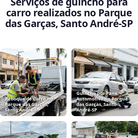
Serviços de guincho para
carro realizados no Parque
das Garças, Santo André‑SP
Guincho por Pane
Reboque de Carro no
Automotiva no Parque
Parque das Garças,
das Garças, Santo
Santo André‑SP
André‑SP