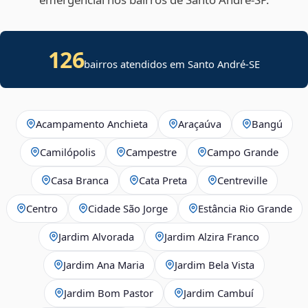
126
bairros atendidos em
Santo André
-
SE
Acampamento Anchieta
Araçaúva
Bangú
Camilópolis
Campestre
Campo Grande
Casa Branca
Cata Preta
Centreville
Centro
Cidade São Jorge
Estância Rio Grande
Jardim Alvorada
Jardim Alzira Franco
Jardim Ana Maria
Jardim Bela Vista
Jardim Bom Pastor
Jardim Cambuí