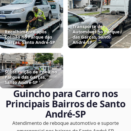
Transporte de
Recolhimento após
Automóvel no Parque
Colisão no Parque das
das Garças, Santo
Garças, Santo André‑SP
André‑SP
Substituição de Pneu no
Parque das Garças,
Santo André‑SP
Guincho para Carro nos
Principais Bairros de Santo
André‑SP
Atendimento de reboque automotivo e suporte
emergencial nos bairros de Santo André‑SP.