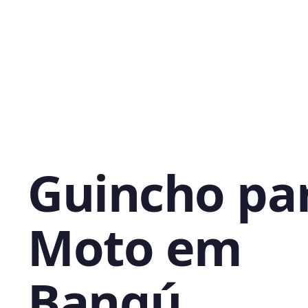
Guincho pa
Moto em
Bangú,