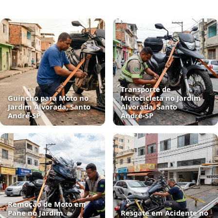
Transporte de
Guincho para Moto no
Motocicleta no Jardim
Jardim Alvorada, Santo
Alvorada, Santo
André‑SP
André‑SP
Remoção de Moto em
Pane no Jardim
Resgate em Acidente no