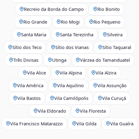
Recreio da Borda do Campo
Rio Bonito
Rio Grande
Rio Mogi
Rio Pequeno
Santa Maria
Santa Terezinha
Silveira
Sítio dos Teco
Sítio dos Vianas
Sítio Taquaral
Três Divisas
Utinga
Várzea do Tamanduateí
Vila Alice
Vila Alpina
Vila Alzira
Vila América
Vila Aquilino
Vila Assunção
Vila Bastos
Vila Camilópolis
Vila Curuçá
Vila Eldorado
Vila Floresta
Vila Francisco Matarazzo
Vila Gilda
Vila Guaíra