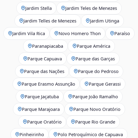
Jardim Stella
Jardim Teles de Menezes
Jardim Telles de Menezes
Jardim Utinga
Jardim Vila Rica
Novo Homero Thon
Paraíso
Paranapiacaba
Parque América
Parque Capuava
Parque das Garças
Parque das Nações
Parque do Pedroso
Parque Erasmo Assunção
Parque Gerassi
Parque Jaçatuba
Parque João Ramalho
Parque Marajoara
Parque Novo Oratório
Parque Oratório
Parque Rio Grande
Pinheirinho
Polo Petroquímico de Capuava