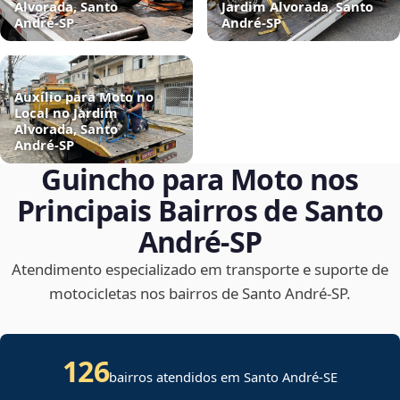
Alvorada, Santo
Jardim Alvorada, Santo
André‑SP
André‑SP
Auxílio para Moto no
Local no Jardim
Alvorada, Santo
André‑SP
Guincho para Moto nos
Principais Bairros de Santo
André‑SP
Atendimento especializado em transporte e suporte de
motocicletas nos bairros de Santo André‑SP.
126
bairros atendidos em
Santo André
-
SE