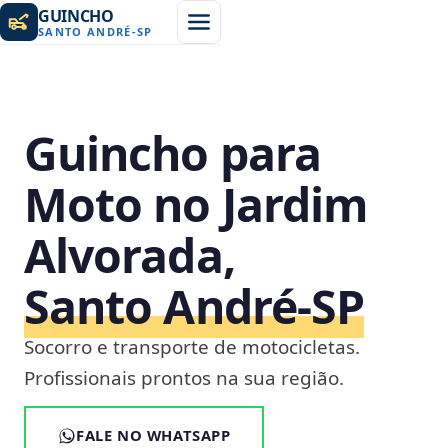
GUINCHO
SANTO ANDRÉ
-
SP
Guincho para
Moto no Jardim
Alvorada,
Santo André‑SP
Socorro e transporte de motocicletas.
Profissionais prontos na sua região.
FALE NO WHATSAPP