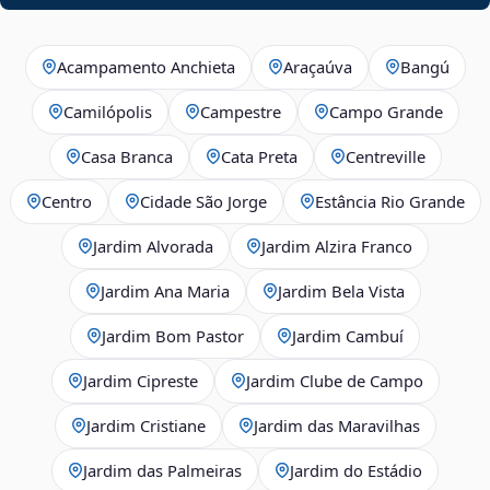
Acampamento Anchieta
Araçaúva
Bangú
Camilópolis
Campestre
Campo Grande
Casa Branca
Cata Preta
Centreville
Centro
Cidade São Jorge
Estância Rio Grande
Jardim Alvorada
Jardim Alzira Franco
Jardim Ana Maria
Jardim Bela Vista
Jardim Bom Pastor
Jardim Cambuí
Jardim Cipreste
Jardim Clube de Campo
Jardim Cristiane
Jardim das Maravilhas
Jardim das Palmeiras
Jardim do Estádio