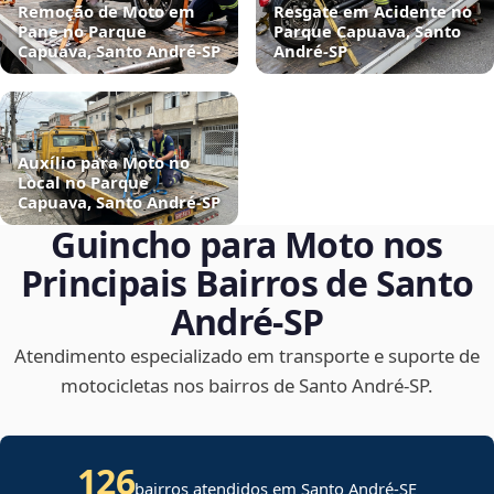
Remoção de Moto em
Resgate em Acidente no
Pane no Parque
Parque Capuava, Santo
Capuava, Santo André‑SP
André‑SP
Auxílio para Moto no
Local no Parque
Capuava, Santo André‑SP
Guincho para Moto nos
Principais Bairros de Santo
André‑SP
Atendimento especializado em transporte e suporte de
motocicletas nos bairros de Santo André‑SP.
126
bairros atendidos em
Santo André
-
SE