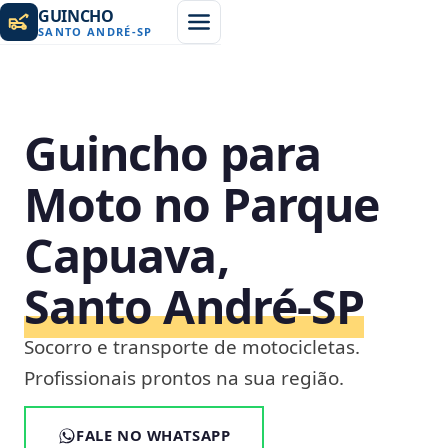
GUINCHO
SANTO ANDRÉ
-
SP
Guincho para
Moto no Parque
Capuava,
Santo André‑SP
Socorro e transporte de motocicletas.
Profissionais prontos na sua região.
FALE NO WHATSAPP