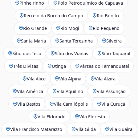
Pinheirinho
Polo Petroquímico de Capuava
Recreio da Borda do Campo
Rio Bonito
Rio Grande
Rio Mogi
Rio Pequeno
Santa Maria
Santa Terezinha
Silveira
Sítio dos Teco
Sítio dos Vianas
Sítio Taquaral
Três Divisas
Utinga
Várzea do Tamanduateí
Vila Alice
Vila Alpina
Vila Alzira
Vila América
Vila Aquilino
Vila Assunção
Vila Bastos
Vila Camilópolis
Vila Curuçá
Vila Eldorado
Vila Floresta
Vila Francisco Matarazzo
Vila Gilda
Vila Guaíra