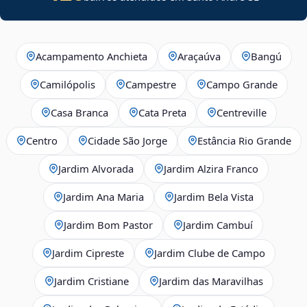
Acampamento Anchieta
Araçaúva
Bangú
Camilópolis
Campestre
Campo Grande
Casa Branca
Cata Preta
Centreville
Centro
Cidade São Jorge
Estância Rio Grande
Jardim Alvorada
Jardim Alzira Franco
Jardim Ana Maria
Jardim Bela Vista
Jardim Bom Pastor
Jardim Cambuí
Jardim Cipreste
Jardim Clube de Campo
Jardim Cristiane
Jardim das Maravilhas