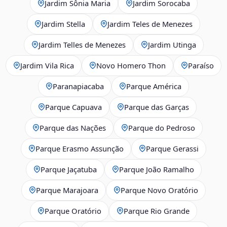
Jardim Sônia Maria
Jardim Sorocaba
Jardim Stella
Jardim Teles de Menezes
Jardim Telles de Menezes
Jardim Utinga
Jardim Vila Rica
Novo Homero Thon
Paraíso
Paranapiacaba
Parque América
Parque Capuava
Parque das Garças
Parque das Nações
Parque do Pedroso
Parque Erasmo Assunção
Parque Gerassi
Parque Jaçatuba
Parque João Ramalho
Parque Marajoara
Parque Novo Oratório
Parque Oratório
Parque Rio Grande