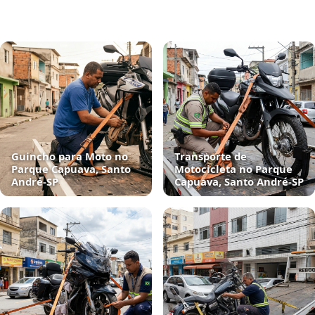
Guincho para Moto no
Transporte de
Parque Capuava, Santo
Motocicleta no Parque
André‑SP
Capuava, Santo André‑SP