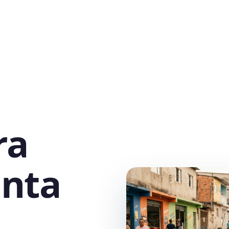
ra
nta