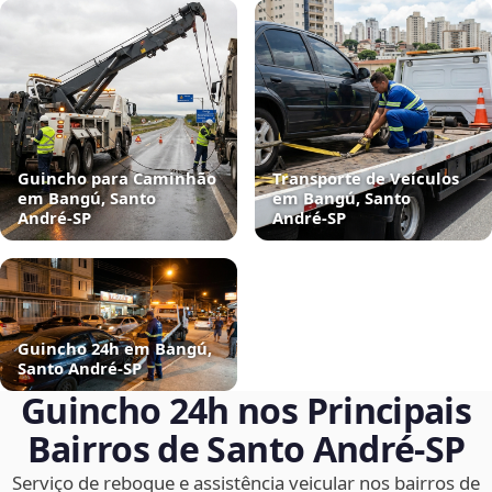
Guincho para Caminhão
Transporte de Veículos
em Bangú, Santo
em Bangú, Santo
André‑SP
André‑SP
Guincho 24h em Bangú,
Santo André‑SP
Guincho 24h nos Principais
Bairros de Santo André‑SP
Serviço de reboque e assistência veicular nos bairros de