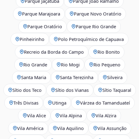
Parque Jaçatuba
Parque João Ramalho
Parque Marajoara
Parque Novo Oratório
Parque Oratório
Parque Rio Grande
Pinheirinho
Polo Petroquímico de Capuava
Recreio da Borda do Campo
Rio Bonito
Rio Grande
Rio Mogi
Rio Pequeno
Santa Maria
Santa Terezinha
Silveira
Sítio dos Teco
Sítio dos Vianas
Sítio Taquaral
Três Divisas
Utinga
Várzea do Tamanduateí
Vila Alice
Vila Alpina
Vila Alzira
Vila América
Vila Aquilino
Vila Assunção