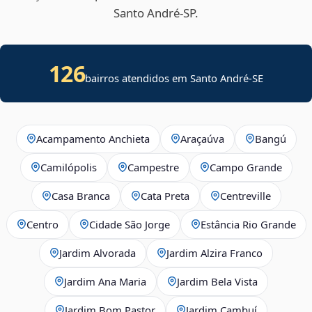
Santo André‑SP.
126
bairros atendidos em
Santo André
-
SE
Acampamento Anchieta
Araçaúva
Bangú
Camilópolis
Campestre
Campo Grande
Casa Branca
Cata Preta
Centreville
Centro
Cidade São Jorge
Estância Rio Grande
Jardim Alvorada
Jardim Alzira Franco
Jardim Ana Maria
Jardim Bela Vista
Jardim Bom Pastor
Jardim Cambuí