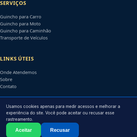
SERVIÇOS
Guincho para Carro
Guincho para Moto
Guincho para Caminhão
Transporte de Veículos
LINKS ÚTEIS
Onde Atendemos
Sobre
Contato
CONTATO
Usamos cookies apenas para medir acessos e melhorar a
experiência do site. Você pode aceitar ou recusar esse
rastreamento.
Atendimento em
Santo André
-
SP
e regiões parceiras
contato@guinchossantoandre.com.br
Aceitar
Recusar
©
2026
Guincho em
Santo André
-
SP
. Todos os direitos reservados.