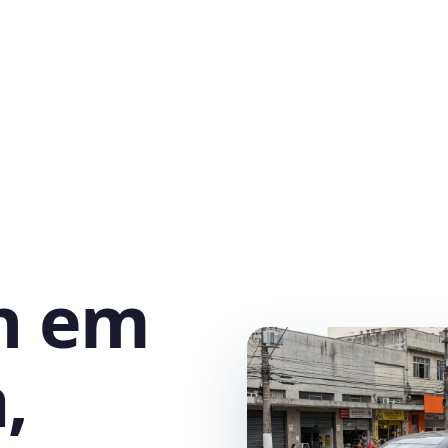
h em
,