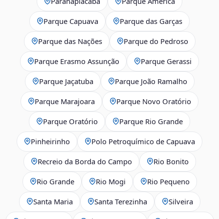
Paranapiacaba
Parque América
Parque Capuava
Parque das Garças
Parque das Nações
Parque do Pedroso
Parque Erasmo Assunção
Parque Gerassi
Parque Jaçatuba
Parque João Ramalho
Parque Marajoara
Parque Novo Oratório
Parque Oratório
Parque Rio Grande
Pinheirinho
Polo Petroquímico de Capuava
Recreio da Borda do Campo
Rio Bonito
Rio Grande
Rio Mogi
Rio Pequeno
Santa Maria
Santa Terezinha
Silveira