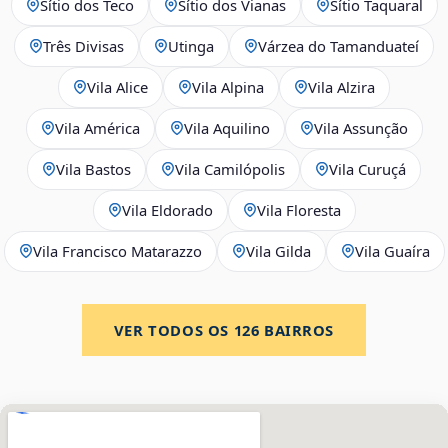
Sítio dos Teco
Sítio dos Vianas
Sítio Taquaral
Três Divisas
Utinga
Várzea do Tamanduateí
Vila Alice
Vila Alpina
Vila Alzira
Vila América
Vila Aquilino
Vila Assunção
Vila Bastos
Vila Camilópolis
Vila Curuçá
Vila Eldorado
Vila Floresta
Vila Francisco Matarazzo
Vila Gilda
Vila Guaíra
VER TODOS OS
126
BAIRROS