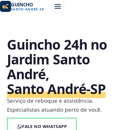
GUINCHO
SANTO ANDRÉ
-
SP
Guincho 24h no
Jardim Santo
André,
Santo André‑SP
Serviço de reboque e assistência.
Especialistas atuando perto de você.
FALE NO WHATSAPP