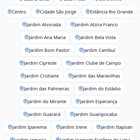
Centro
Cidade São Jorge
Estância Rio Grande
Jardim Alvorada
Jardim Alzira Franco
Jardim Ana Maria
Jardim Bela Vista
Jardim Bom Pastor
Jardim Cambuí
Jardim Cipreste
Jardim Clube de Campo
Jardim Cristiane
Jardim das Maravilhas
Jardim das Palmeiras
Jardim do Estádio
Jardim do Mirante
Jardim Esperança
Jardim Guarará
Jardim Guaripocaba
Jardim Ipanema
Jardim Irene
Jardim Itapoan
Jardim Jamaica
Jardim Joaquim Eugênio de Lima