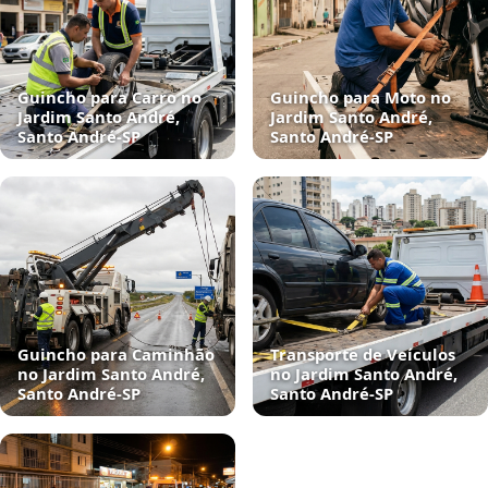
Guincho para Carro no
Guincho para Moto no
Jardim Santo André,
Jardim Santo André,
Santo André‑SP
Santo André‑SP
Guincho para Caminhão
Transporte de Veículos
no Jardim Santo André,
no Jardim Santo André,
Santo André‑SP
Santo André‑SP