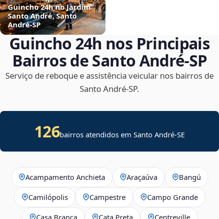
Guincho 24h no Jardim
Santo André, Santo
André‑SP
Guincho 24h nos Principais
Bairros de Santo André‑SP
Serviço de reboque e assistência veicular nos bairros de
Santo André‑SP.
126
bairros atendidos em
Santo André
-
SE
Acampamento Anchieta
Araçaúva
Bangú
Camilópolis
Campestre
Campo Grande
Casa Branca
Cata Preta
Centreville