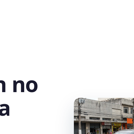
h no
ra