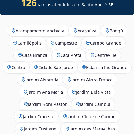
126
bairros atendidos em
Santo André
-
SE
Acampamento Anchieta
Araçaúva
Bangú
Camilópolis
Campestre
Campo Grande
Casa Branca
Cata Preta
Centreville
Centro
Cidade São Jorge
Estância Rio Grande
Jardim Alvorada
Jardim Alzira Franco
Jardim Ana Maria
Jardim Bela Vista
Jardim Bom Pastor
Jardim Cambuí
Jardim Cipreste
Jardim Clube de Campo
Jardim Cristiane
Jardim das Maravilhas