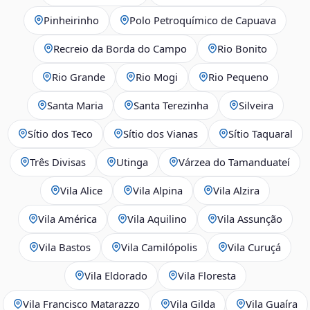
Pinheirinho
Polo Petroquímico de Capuava
Recreio da Borda do Campo
Rio Bonito
Rio Grande
Rio Mogi
Rio Pequeno
Santa Maria
Santa Terezinha
Silveira
Sítio dos Teco
Sítio dos Vianas
Sítio Taquaral
Três Divisas
Utinga
Várzea do Tamanduateí
Vila Alice
Vila Alpina
Vila Alzira
Vila América
Vila Aquilino
Vila Assunção
Vila Bastos
Vila Camilópolis
Vila Curuçá
Vila Eldorado
Vila Floresta
Vila Francisco Matarazzo
Vila Gilda
Vila Guaíra