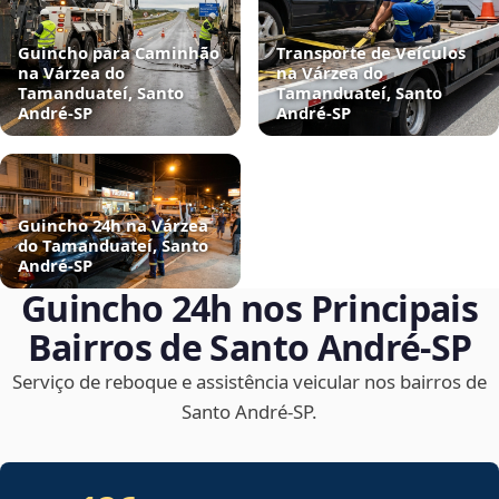
Guincho para Caminhão
Transporte de Veículos
na Várzea do
na Várzea do
Tamanduateí, Santo
Tamanduateí, Santo
André‑SP
André‑SP
Guincho 24h na Várzea
do Tamanduateí, Santo
André‑SP
Guincho 24h nos Principais
Bairros de Santo André‑SP
Serviço de reboque e assistência veicular nos bairros de
Santo André‑SP.