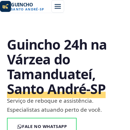
GUINCHO
SANTO ANDRÉ
-
SP
Guincho 24h na
Várzea do
Tamanduateí,
Santo André‑SP
Serviço de reboque e assistência.
Especialistas atuando perto de você.
FALE NO WHATSAPP