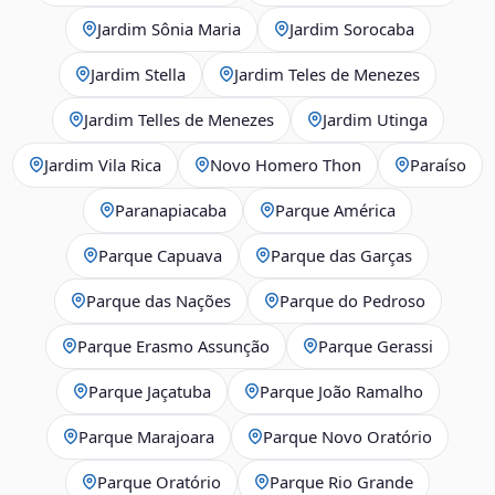
Jardim Sônia Maria
Jardim Sorocaba
Jardim Stella
Jardim Teles de Menezes
Jardim Telles de Menezes
Jardim Utinga
Jardim Vila Rica
Novo Homero Thon
Paraíso
Paranapiacaba
Parque América
Parque Capuava
Parque das Garças
Parque das Nações
Parque do Pedroso
Parque Erasmo Assunção
Parque Gerassi
Parque Jaçatuba
Parque João Ramalho
Parque Marajoara
Parque Novo Oratório
Parque Oratório
Parque Rio Grande