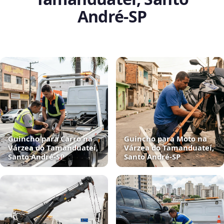
André‑SP
Guincho para Carro na
Guincho para Moto na
Várzea do Tamanduateí,
Várzea do Tamanduateí,
Santo André‑SP
Santo André‑SP