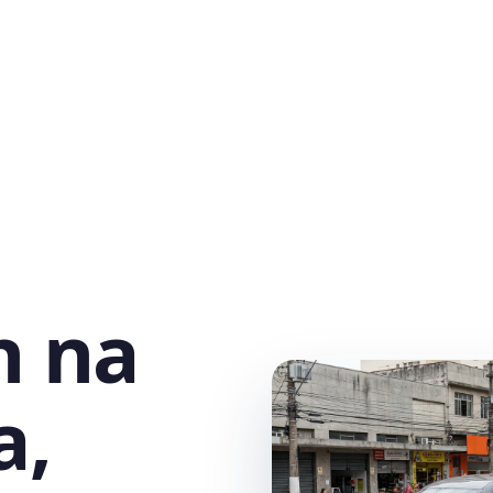
h na
a,