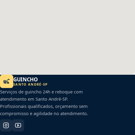
GUINCHO
SANTO ANDRÉ
-
SP
Serviços de guincho 24h e reboque com
atendimento em
Santo André
-
SP
.
Profissionais qualificados, orçamento sem
compromisso e agilidade no atendimento.