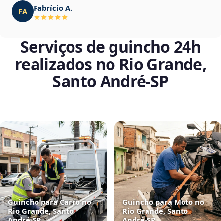
Fabrício A.
FA
Serviços de guincho 24h
realizados no Rio Grande,
Santo André‑SP
Guincho para Carro no
Guincho para Moto no
Rio Grande, Santo
Rio Grande, Santo
André‑SP
André‑SP