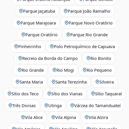
Parque Jaçatuba
Parque João Ramalho
Parque Marajoara
Parque Novo Oratório
Parque Oratório
Parque Rio Grande
Pinheirinho
Polo Petroquímico de Capuava
Recreio da Borda do Campo
Rio Bonito
Rio Grande
Rio Mogi
Rio Pequeno
Santa Maria
Santa Terezinha
Silveira
Sítio dos Teco
Sítio dos Vianas
Sítio Taquaral
Três Divisas
Utinga
Várzea do Tamanduateí
Vila Alice
Vila Alpina
Vila Alzira
Vila América
Vila Aquilino
Vila Assunção