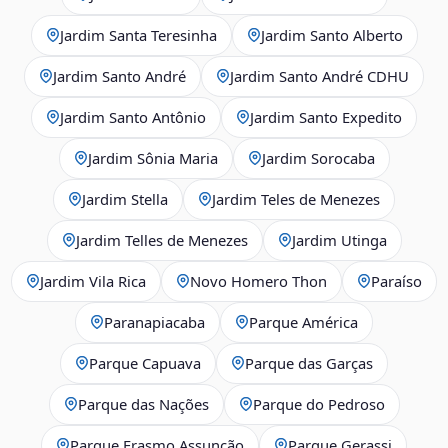
Jardim Santa Teresinha
Jardim Santo Alberto
Jardim Santo André
Jardim Santo André CDHU
Jardim Santo Antônio
Jardim Santo Expedito
Jardim Sônia Maria
Jardim Sorocaba
Jardim Stella
Jardim Teles de Menezes
Jardim Telles de Menezes
Jardim Utinga
Jardim Vila Rica
Novo Homero Thon
Paraíso
Paranapiacaba
Parque América
Parque Capuava
Parque das Garças
Parque das Nações
Parque do Pedroso
Parque Erasmo Assunção
Parque Gerassi