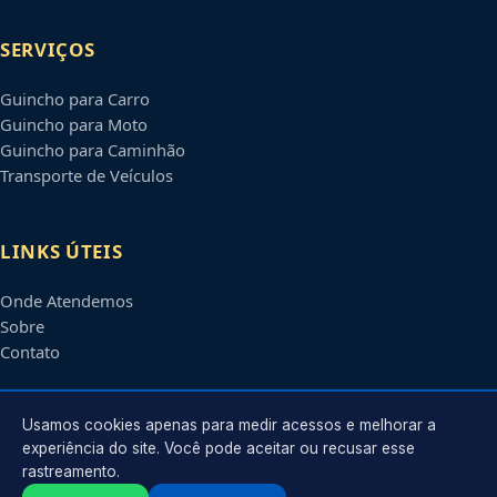
SERVIÇOS
Guincho para Carro
Guincho para Moto
Guincho para Caminhão
Transporte de Veículos
LINKS ÚTEIS
Onde Atendemos
Sobre
Contato
CONTATO
Usamos cookies apenas para medir acessos e melhorar a
experiência do site. Você pode aceitar ou recusar esse
rastreamento.
Atendimento em
Santo André
-
SP
e regiões parceiras