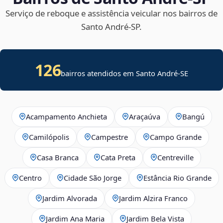
Serviço de reboque e assistência veicular nos bairros de
Santo André‑SP.
126
bairros atendidos em
Santo André
-
SE
Acampamento Anchieta
Araçaúva
Bangú
Camilópolis
Campestre
Campo Grande
Casa Branca
Cata Preta
Centreville
Centro
Cidade São Jorge
Estância Rio Grande
Jardim Alvorada
Jardim Alzira Franco
Jardim Ana Maria
Jardim Bela Vista