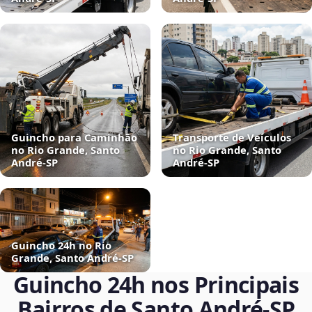
Guincho para Caminhão
Transporte de Veículos
no Rio Grande, Santo
no Rio Grande, Santo
André‑SP
André‑SP
Guincho 24h no Rio
Grande, Santo André‑SP
Guincho 24h nos Principais
Bairros de Santo André‑SP