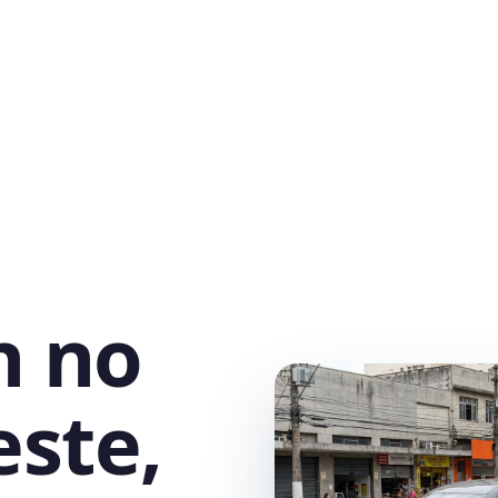
h no
este,