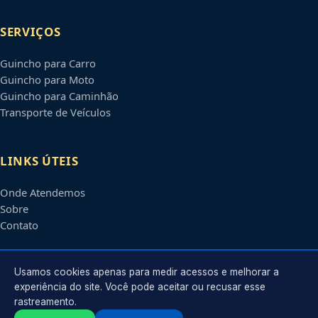
SERVIÇOS
Guincho para Carro
Guincho para Moto
Guincho para Caminhão
Transporte de Veículos
LINKS ÚTEIS
Onde Atendemos
Sobre
Contato
CONTATO
Usamos cookies apenas para medir acessos e melhorar a
experiência do site. Você pode aceitar ou recusar esse
rastreamento.
Atendimento em
Santo André
-
SP
e regiões parceiras