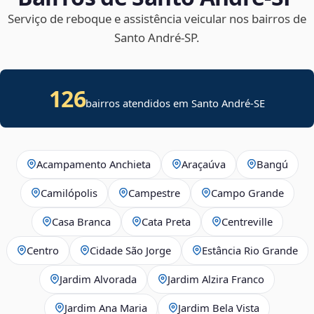
Serviço de reboque e assistência veicular nos bairros de
Santo André‑SP.
126
bairros atendidos em
Santo André
-
SE
Acampamento Anchieta
Araçaúva
Bangú
Camilópolis
Campestre
Campo Grande
Casa Branca
Cata Preta
Centreville
Centro
Cidade São Jorge
Estância Rio Grande
Jardim Alvorada
Jardim Alzira Franco
Jardim Ana Maria
Jardim Bela Vista