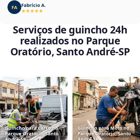
Fabrício A.
FA
Serviços de guincho 24h
realizados no Parque
Oratório, Santo André‑SP
Guincho para Carro no
Guincho para Moto no
Parque Oratório, Santo
Parque Oratório, Santo
André‑SP
André‑SP