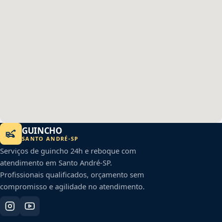
GUINCHO
SANTO ANDRÉ
-
SP
Serviços de guincho 24h e reboque com
atendimento em
Santo André
-
SP
.
Profissionais qualificados, orçamento sem
compromisso e agilidade no atendimento.