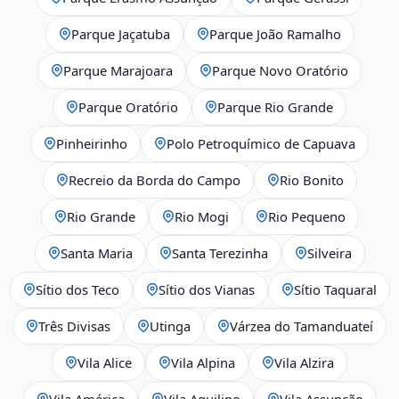
Parque Jaçatuba
Parque João Ramalho
Parque Marajoara
Parque Novo Oratório
Parque Oratório
Parque Rio Grande
Pinheirinho
Polo Petroquímico de Capuava
Recreio da Borda do Campo
Rio Bonito
Rio Grande
Rio Mogi
Rio Pequeno
Santa Maria
Santa Terezinha
Silveira
Sítio dos Teco
Sítio dos Vianas
Sítio Taquaral
Três Divisas
Utinga
Várzea do Tamanduateí
Vila Alice
Vila Alpina
Vila Alzira
Vila América
Vila Aquilino
Vila Assunção