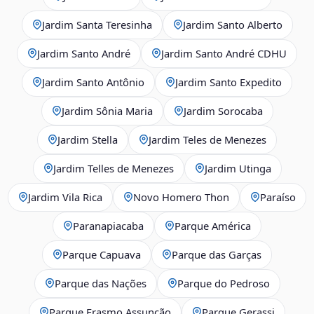
Jardim Santa Teresinha
Jardim Santo Alberto
Jardim Santo André
Jardim Santo André CDHU
Jardim Santo Antônio
Jardim Santo Expedito
Jardim Sônia Maria
Jardim Sorocaba
Jardim Stella
Jardim Teles de Menezes
Jardim Telles de Menezes
Jardim Utinga
Jardim Vila Rica
Novo Homero Thon
Paraíso
Paranapiacaba
Parque América
Parque Capuava
Parque das Garças
Parque das Nações
Parque do Pedroso
Parque Erasmo Assunção
Parque Gerassi