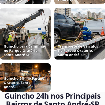
Guincho para Caminhão
Transporte de Veículos
no Parque Oratório,
no Parque Oratório,
Santo André‑SP
Santo André‑SP
Guincho 24h no Parque
Oratório, Santo
André‑SP
Guincho 24h nos Principais
Bairros de Santo André‑SP