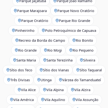
Parque Jaçatuba
Parque João Ramalho
Parque Marajoara
Parque Novo Oratório
Parque Oratório
Parque Rio Grande
Pinheirinho
Polo Petroquímico de Capuava
Recreio da Borda do Campo
Rio Bonito
Rio Grande
Rio Mogi
Rio Pequeno
Santa Maria
Santa Terezinha
Silveira
Sítio dos Teco
Sítio dos Vianas
Sítio Taquaral
Três Divisas
Utinga
Várzea do Tamanduateí
Vila Alice
Vila Alpina
Vila Alzira
Vila América
Vila Aquilino
Vila Assunção