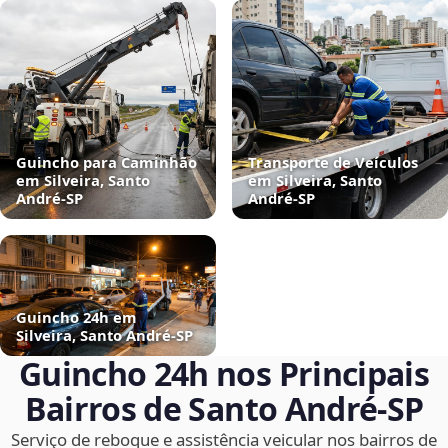
Guincho para Caminhão
Transporte de Veículos
em Silveira, Santo
em Silveira, Santo
André‑SP
André‑SP
Guincho 24h em
Silveira, Santo André‑SP
Guincho 24h nos Principais
Bairros de Santo André‑SP
Serviço de reboque e assistência veicular nos bairros de