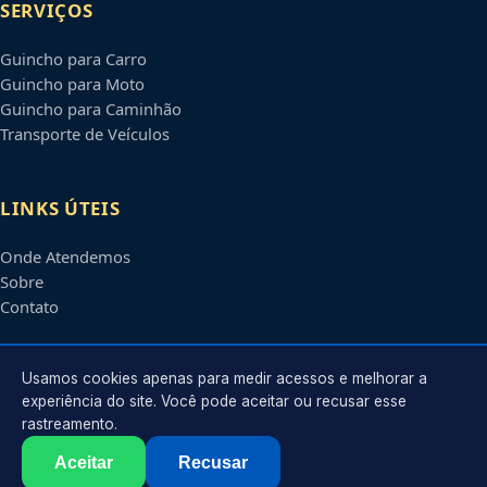
SERVIÇOS
Guincho para Carro
Guincho para Moto
Guincho para Caminhão
Transporte de Veículos
LINKS ÚTEIS
Onde Atendemos
Sobre
Contato
CONTATO
Usamos cookies apenas para medir acessos e melhorar a
experiência do site. Você pode aceitar ou recusar esse
rastreamento.
Atendimento em
Santo André
-
SP
e regiões parceiras
contato@guinchossantoandre.com.br
Aceitar
Recusar
©
2026
Guincho em
Santo André
-
SP
. Todos os direitos reservados.