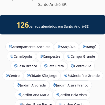
Santo André‑SP.
126
bairros atendidos em
Santo André
-
SE
Acampamento Anchieta
Araçaúva
Bangú
Camilópolis
Campestre
Campo Grande
Casa Branca
Cata Preta
Centreville
Centro
Cidade São Jorge
Estância Rio Grande
Jardim Alvorada
Jardim Alzira Franco
Jardim Ana Maria
Jardim Bela Vista
Jardim Bom Pastor
Jardim Cambuí