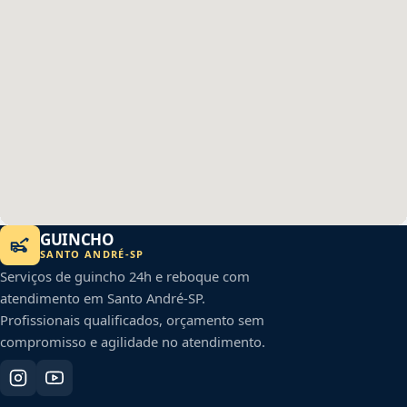
GUINCHO
SANTO ANDRÉ
-
SP
Serviços de guincho 24h e reboque com
atendimento em
Santo André
-
SP
.
Profissionais qualificados, orçamento sem
compromisso e agilidade no atendimento.