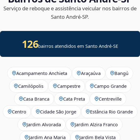
Serviço de reboque e assistência veicular nos bairros de
Santo André‑SP.
126
bairros atendidos em
Santo André
-
SE
Acampamento Anchieta
Araçaúva
Bangú
Camilópolis
Campestre
Campo Grande
Casa Branca
Cata Preta
Centreville
Centro
Cidade São Jorge
Estância Rio Grande
Jardim Alvorada
Jardim Alzira Franco
Jardim Ana Maria
Jardim Bela Vista