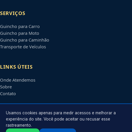
SERVIÇOS
Guincho para Carro
Guincho para Moto
Guincho para Caminhão
Transporte de Veículos
LINKS ÚTEIS
Onde Atendemos
Sobre
Contato
CONTATO
Usamos cookies apenas para medir acessos e melhorar a
experiência do site. Você pode aceitar ou recusar esse
rastreamento.
Atendimento em
Santo André
-
SP
e regiões parceiras