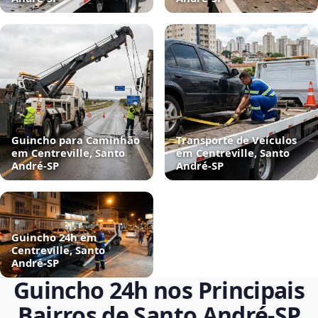
Guincho para Caminhão
Transporte de Veículos
em Centreville, Santo
em Centreville, Santo
André‑SP
André‑SP
Guincho 24h em
Centreville, Santo
André‑SP
Guincho 24h nos Principais
Bairros de Santo André‑SP