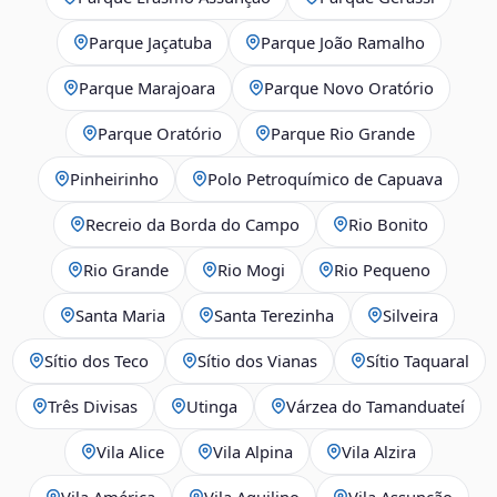
Parque Jaçatuba
Parque João Ramalho
Parque Marajoara
Parque Novo Oratório
Parque Oratório
Parque Rio Grande
Pinheirinho
Polo Petroquímico de Capuava
Recreio da Borda do Campo
Rio Bonito
Rio Grande
Rio Mogi
Rio Pequeno
Santa Maria
Santa Terezinha
Silveira
Sítio dos Teco
Sítio dos Vianas
Sítio Taquaral
Três Divisas
Utinga
Várzea do Tamanduateí
Vila Alice
Vila Alpina
Vila Alzira
Vila América
Vila Aquilino
Vila Assunção