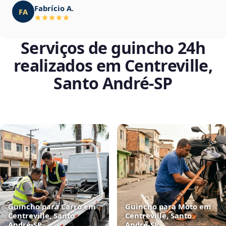
Fabrício A.
FA
Serviços de guincho 24h
realizados em Centreville,
Santo André‑SP
Guincho para Carro em
Guincho para Moto em
Centreville, Santo
Centreville, Santo
André‑SP
André‑SP