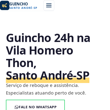
GUINCHO
SANTO ANDRÉ
-
SP
Guincho 24h na
Vila Homero
Thon,
Santo André‑SP
Serviço de reboque e assistência.
Especialistas atuando perto de você.
FALE NO WHATSAPP