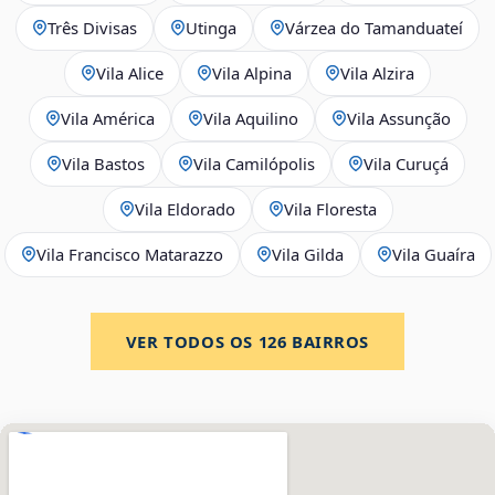
Três Divisas
Utinga
Várzea do Tamanduateí
Vila Alice
Vila Alpina
Vila Alzira
Vila América
Vila Aquilino
Vila Assunção
Vila Bastos
Vila Camilópolis
Vila Curuçá
Vila Eldorado
Vila Floresta
Vila Francisco Matarazzo
Vila Gilda
Vila Guaíra
VER TODOS OS
126
BAIRROS