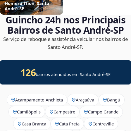
Homero Thon, Santo
André‑SP
Guincho 24h nos Principais
Bairros de Santo André‑SP
Serviço de reboque e assistência veicular nos bairros de
Santo André‑SP.
126
bairros atendidos em
Santo André
-
SE
Acampamento Anchieta
Araçaúva
Bangú
Camilópolis
Campestre
Campo Grande
Casa Branca
Cata Preta
Centreville