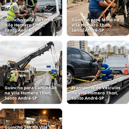
Guincho para Carro na
Guincho para Moto na
Vila Homero Thon,
Vila Homero Thon,
Santo André‑SP
Santo André‑SP
Guincho para Caminhão
Transporte de Veículos
na Vila Homero Thon,
na Vila Homero Thon,
Santo André‑SP
Santo André‑SP
Guincho 24h na Vila