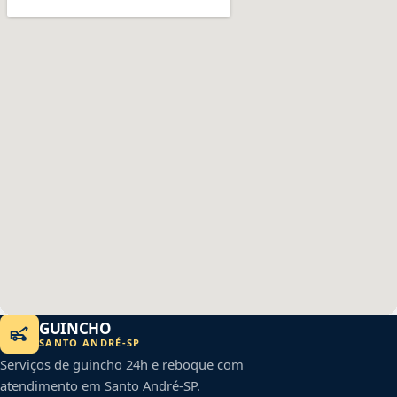
GUINCHO
SANTO ANDRÉ
-
SP
Serviços de guincho 24h e reboque com
atendimento em
Santo André
-
SP
.