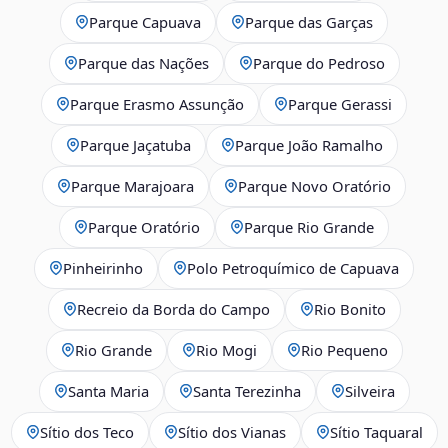
Parque Capuava
Parque das Garças
Parque das Nações
Parque do Pedroso
Parque Erasmo Assunção
Parque Gerassi
Parque Jaçatuba
Parque João Ramalho
Parque Marajoara
Parque Novo Oratório
Parque Oratório
Parque Rio Grande
Pinheirinho
Polo Petroquímico de Capuava
Recreio da Borda do Campo
Rio Bonito
Rio Grande
Rio Mogi
Rio Pequeno
Santa Maria
Santa Terezinha
Silveira
Sítio dos Teco
Sítio dos Vianas
Sítio Taquaral