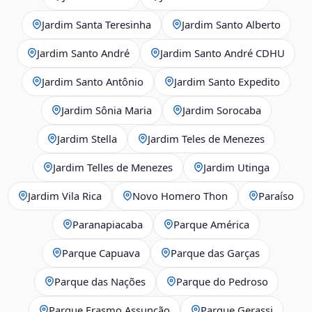
Jardim Santa Teresinha
Jardim Santo Alberto
Jardim Santo André
Jardim Santo André CDHU
Jardim Santo Antônio
Jardim Santo Expedito
Jardim Sônia Maria
Jardim Sorocaba
Jardim Stella
Jardim Teles de Menezes
Jardim Telles de Menezes
Jardim Utinga
Jardim Vila Rica
Novo Homero Thon
Paraíso
Paranapiacaba
Parque América
Parque Capuava
Parque das Garças
Parque das Nações
Parque do Pedroso
Parque Erasmo Assunção
Parque Gerassi