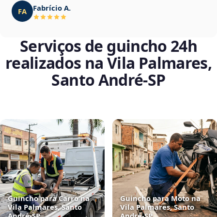
Fabrício A.
FA
Serviços de guincho 24h
realizados na Vila Palmares,
Santo André‑SP
Guincho para Carro na
Guincho para Moto na
Vila Palmares, Santo
Vila Palmares, Santo
André‑SP
André‑SP