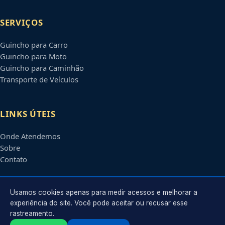
SERVIÇOS
Guincho para Carro
Guincho para Moto
Guincho para Caminhão
Transporte de Veículos
LINKS ÚTEIS
Onde Atendemos
Sobre
Contato
CONTATO
Usamos cookies apenas para medir acessos e melhorar a
experiência do site. Você pode aceitar ou recusar esse
rastreamento.
Atendimento em
Santo André
-
SP
e regiões parceiras