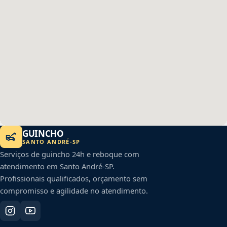
GUINCHO
SANTO ANDRÉ
-
SP
Serviços de guincho 24h e reboque com
atendimento em
Santo André
-
SP
.
Profissionais qualificados, orçamento sem
compromisso e agilidade no atendimento.