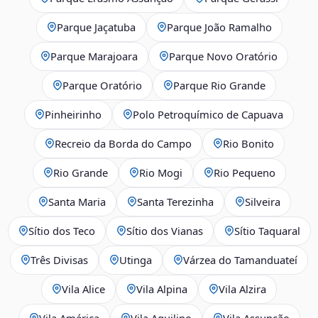
Parque Jaçatuba
Parque João Ramalho
Parque Marajoara
Parque Novo Oratório
Parque Oratório
Parque Rio Grande
Pinheirinho
Polo Petroquímico de Capuava
Recreio da Borda do Campo
Rio Bonito
Rio Grande
Rio Mogi
Rio Pequeno
Santa Maria
Santa Terezinha
Silveira
Sítio dos Teco
Sítio dos Vianas
Sítio Taquaral
Três Divisas
Utinga
Várzea do Tamanduateí
Vila Alice
Vila Alpina
Vila Alzira
Vila América
Vila Aquilino
Vila Assunção