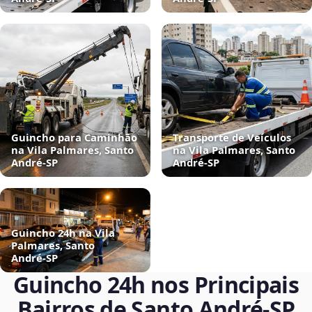
Guincho para Caminhão
Transporte de Veículos
na Vila Palmares, Santo
na Vila Palmares, Santo
André‑SP
André‑SP
Guincho 24h na Vila
Palmares, Santo
André‑SP
Guincho 24h nos Principais
Bairros de Santo André‑SP