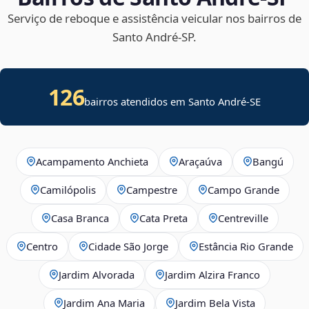
Serviço de reboque e assistência veicular nos bairros de
Santo André‑SP.
126
bairros atendidos em
Santo André
-
SE
Acampamento Anchieta
Araçaúva
Bangú
Camilópolis
Campestre
Campo Grande
Casa Branca
Cata Preta
Centreville
Centro
Cidade São Jorge
Estância Rio Grande
Jardim Alvorada
Jardim Alzira Franco
Jardim Ana Maria
Jardim Bela Vista